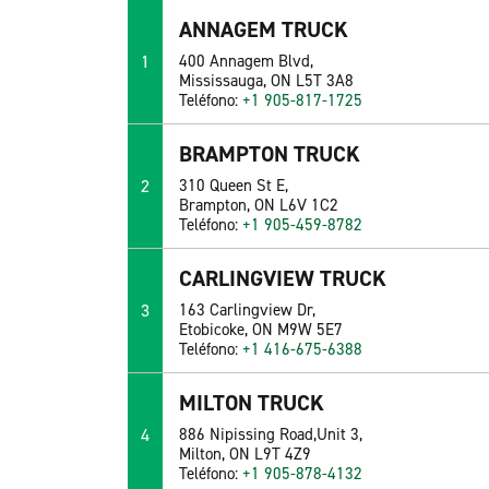
ANNAGEM TRUCK
1
400 Annagem Blvd,
Mississauga, ON L5T 3A8
Teléfono:
+1 905-817-1725
BRAMPTON TRUCK
2
310 Queen St E,
Brampton, ON L6V 1C2
Teléfono:
+1 905-459-8782
CARLINGVIEW TRUCK
3
163 Carlingview Dr,
Etobicoke, ON M9W 5E7
Teléfono:
+1 416-675-6388
MILTON TRUCK
4
886 Nipissing Road,Unit 3,
Milton, ON L9T 4Z9
Teléfono:
+1 905-878-4132