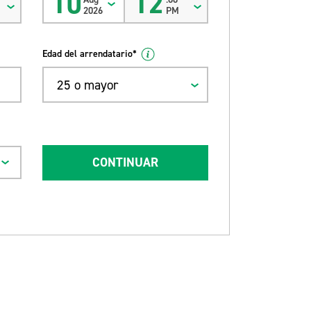
10
12
2026
PM
Edad del arrendatario*
25 o mayor
CONTINUAR