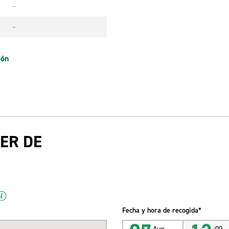
-
-
ión
ER DE
Fecha y hora de recogida*
Aug
:00