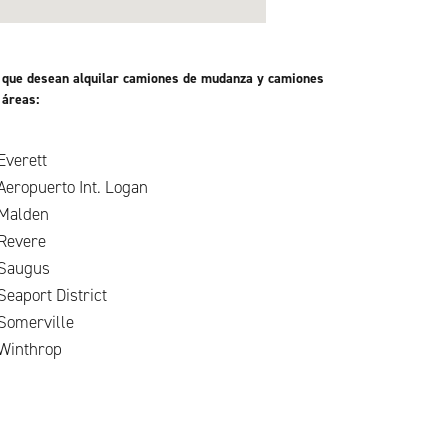
es que desean alquilar camiones de mudanza y camiones
 áreas:
Everett
Aeropuerto Int. Logan
Malden
Revere
Saugus
Seaport District
Somerville
Winthrop