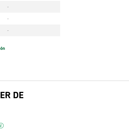
-
-
-
ión
ER DE