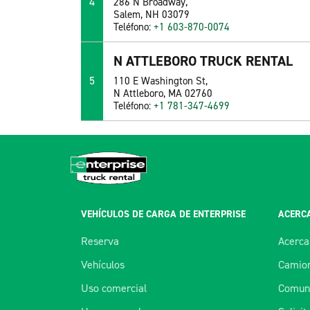
4
286 N Broadway,
Salem, NH 03079
Teléfono:
+1 603-870-0074
N ATTLEBORO TRUCK RENTAL
5
110 E Washington St,
N Attleboro, MA 02760
Teléfono:
+1 781-347-4699
VEHÍCULOS DE CARGA DE ENTERPRISE
ACERCA
Reserva
Acerca
Vehículos
Camion
Uso comercial
Comuní