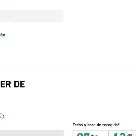
-
-
ión
ER DE
Fecha y hora de recogida*
Aug
:00