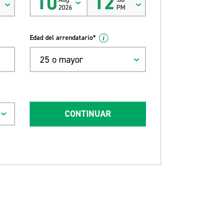
10
12
2026
PM
Edad del arrendatario*
25 o mayor
CONTINUAR