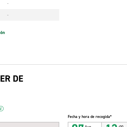
-
-
ión
ER DE
Fecha y hora de recogida*
Aug
:00