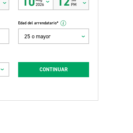
10
12
2026
PM
Edad del arrendatario*
25 o mayor
CONTINUAR