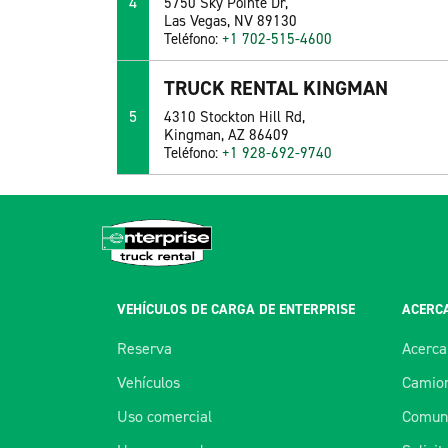
4
5750 Sky Pointe Dr,
Las Vegas, NV 89130
Teléfono:
+1 702-515-4600
TRUCK RENTAL KINGMAN
5
4310 Stockton Hill Rd,
Kingman, AZ 86409
Teléfono:
+1 928-692-9740
VEHÍCULOS DE CARGA DE ENTERPRISE
ACERCA
Reserva
Acerca
Vehículos
Camion
Uso comercial
Comuní