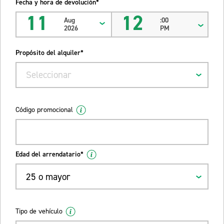
Fecha y hora de devolución*
11
12
Aug
:00
2026
PM
Propósito del alquiler*
Seleccionar
Código promocional
Edad del arrendatario*
25 o mayor
Tipo de vehículo