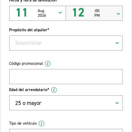
Fecha y hora de devolución*
11
12
Aug
:00
2026
PM
Propósito del alquiler*
Seleccionar
Código promocional
Edad del arrendatario*
25 o mayor
Tipo de vehículo