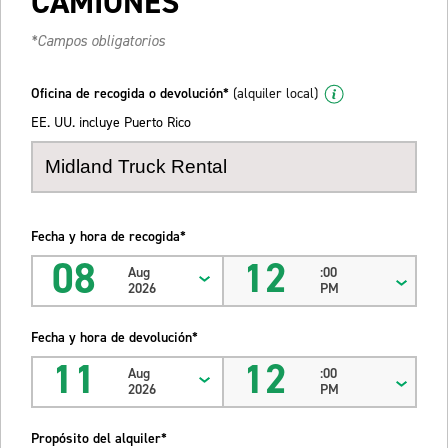
CAMIONES
*Campos obligatorios
Oficina de recogida o devolución*
(alquiler local)
EE. UU. incluye Puerto Rico
Fecha y hora de recogida*
08
12
Aug
:00
2026
PM
Fecha y hora de devolución*
11
12
Aug
:00
2026
PM
Propósito del alquiler*