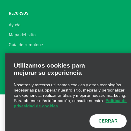
RECURSOS
Ayuda
Mapa del sitio
Guía de remolque
Recursos
Utilizamos cookies para
Noticias de la industria
mejorar su experiencia
Encuentre un recibo
Nosotros y terceros utilizamos cookies y otras tecnologías
necesarias para operar nuestro sitio, mejorar y personalizar
su experiencia, realizar análisis y mejorar nuestro marketing.
Para obtener más información, consulte nuestra
Política de
privacidad de cookies.
Términos de uso
|
Política de privacidad
|
Política de
cookies
|
Opciones de privacidad
|
AdChoices
CERRAR
|
Información de Salud del Consumidor
© 2026 Enterprise
Holdings, Inc. Todos los derechos reservados