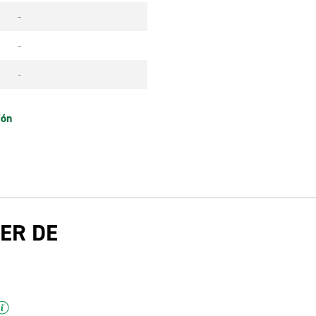
-
-
-
ión
ER DE