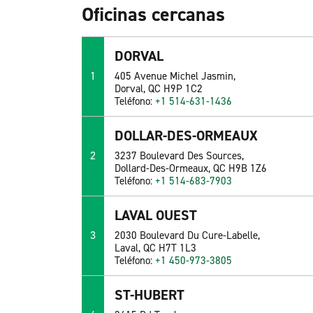
Oficinas cercanas
DORVAL
1
405 Avenue Michel Jasmin,
Dorval, QC H9P 1C2
Teléfono:
+1 514-631-1436
DOLLAR-DES-ORMEAUX
2
3237 Boulevard Des Sources,
Dollard-Des-Ormeaux, QC H9B 1Z6
Teléfono:
+1 514-683-7903
LAVAL OUEST
3
2030 Boulevard Du Cure-Labelle,
Laval, QC H7T 1L3
Teléfono:
+1 450-973-3805
ST-HUBERT