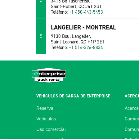
4
3415 Bd Taschereau,
Saint-Hubert, QC J4T 2G1
Teléfono:
+1 450-443-5453
LANGELIER - MONTREAL
5
9130 Boul Langelier,
Saint-Leonard, QC H1P 2E1
Teléfono:
+1 514-326-8834
VEHÍCULOS DE CARGA DE ENTERPRISE
ACERCA
Reserva
Acerca
Vehículos
Camion
Uso comercial
Comuní