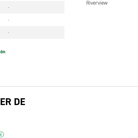
Riverview
-
-
-
ión
ER DE