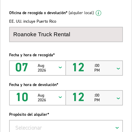
Oficina de recogida o devolución*
(alquiler local)
EE. UU. incluye Puerto Rico
Fecha y hora de recogida*
07
12
Aug
:00
2026
PM
Fecha y hora de devolución*
10
12
Aug
:00
2026
PM
Propósito del alquiler*
Seleccionar