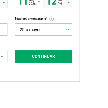
11
12
2026
PM
Edad del arrendatario*
25 o mayor
CONTINUAR