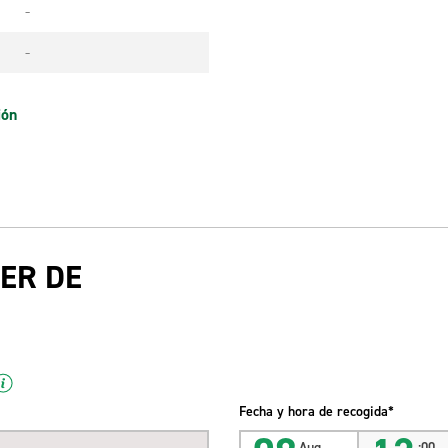
-
-
ión
ER DE
Fecha y hora de recogida*
Aug
:00