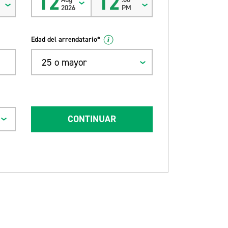
12
12
2026
PM
Edad del arrendatario*
25 o mayor
CONTINUAR