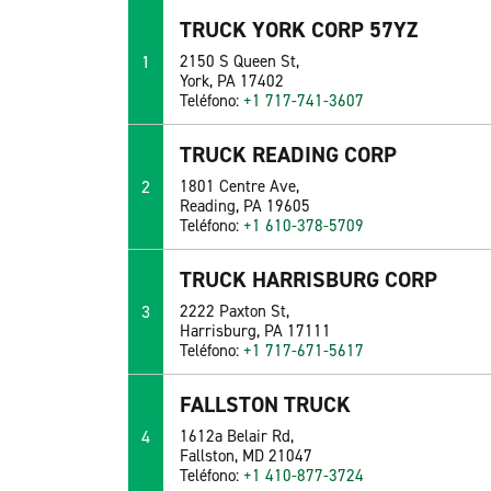
TRUCK YORK CORP 57YZ
1
2150 S Queen St,
York, PA 17402
Teléfono:
+1 717-741-3607
TRUCK READING CORP
2
1801 Centre Ave,
Reading, PA 19605
Teléfono:
+1 610-378-5709
TRUCK HARRISBURG CORP
3
2222 Paxton St,
Harrisburg, PA 17111
Teléfono:
+1 717-671-5617
FALLSTON TRUCK
4
1612a Belair Rd,
Fallston, MD 21047
Teléfono:
+1 410-877-3724