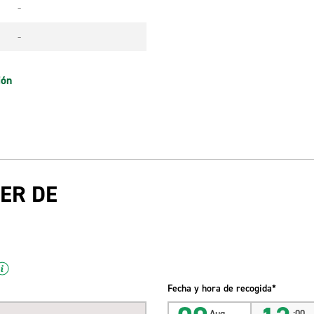
-
-
ión
ER DE
Fecha y hora de recogida*
Aug
:00