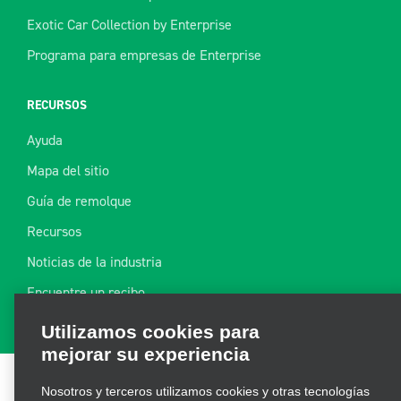
Exotic Car Collection by Enterprise
Programa para empresas de Enterprise
RECURSOS
Ayuda
Mapa del sitio
Guía de remolque
Recursos
Utilizamos cookies para
Noticias de la industria
mejorar su experiencia
Encuentre un recibo
Nosotros y terceros utilizamos cookies y otras tecnologías
necesarias para operar nuestro sitio, mejorar y personalizar
su experiencia, realizar análisis y mejorar nuestro marketing.
Para obtener más información, consulte nuestra
Política de
privacidad de cookies.
Términos de uso
|
Política de privacidad
|
Política de