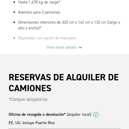
Hasta 1,678 kg de carga*
Asientos para 2 personas
Dimensiones interiores de 320 cm x 142 cm x 132 cm (largo x
alto x ancho)*
Disponible con opción de mampara
View more details
Excelente vehículo para transporte de carga seca de servicio
ligero y medio
Características estándar
RESERVAS DE ALQUILER DE
Aire acondicionado
CAMIONES
Transmisión automática
Radio AM/FM
*Campos obligatorios
Tenemos suministros para camiones: póngase en contacto con
Oficina de recogida o devolución*
(alquiler local)
su sucursal local para conocer la disponibilidad.
EE. UU. incluye Puerto Rico
* Los metros cúbicos reales y la carga pueden variar según el