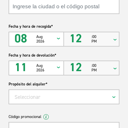
año, la marca, el modelo y la oficina.
Fecha y hora de recogida*
08
12
Aug
:00
2026
PM
Fecha y hora de devolución*
11
12
Aug
:00
2026
PM
Propósito del alquiler*
Seleccionar
Código promocional