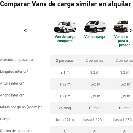
Comparar Vans de carga similar en alquiler
<
>
Van de carga
Van de carga
Van de car
compacta
para uso
pesado
Asientos de pasajeros
2 personas
2 personas
2 persona
Asientos de pasajeros
Longitud interior*
2,1 m
3,2 m
3,2 m
Longitud interior*
Altura interior*
1,32 m
1,42 m
1,42 m
Altura interior*
Ancho interior*
1,21 m
1,39 m
1,39 m
Ancho interior*
Millas por galón (aprox.)**
24 mpg
13 mpg
12 mpg
Millas por galón (aprox.)**
Carga
Hasta 671 kg
Hasta 1,678 kg
Hasta 1,850
Carga
Opción de mampara
Sí
Sí
Sí
Opción de mampara