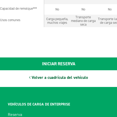
Capacidad de remolque***
No
No
No
Capacidad de remolque***
Transporte
Carga pequeña,
Transporte la
Usos comunes
mediano de carga
Usos comunes
muchos viajes
de carga se
seca
INICIAR RESERVA
Volver a cuadrícula del vehículo
VEHÍCULOS DE CARGA DE ENTERPRISE
Reserva