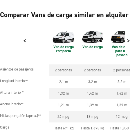
Comparar Vans de carga similar en alquiler
<
>
Van de carga
Van de carga
Van de car
compacta
para uso
pesado
Asientos de pasajeros
2 personas
2 personas
2 persona
Asientos de pasajeros
Longitud interior*
2,1 m
3,2 m
3,2 m
Longitud interior*
Altura interior*
1,32 m
1,42 m
1,42 m
Altura interior*
Ancho interior*
1,21 m
1,39 m
1,39 m
Ancho interior*
Millas por galón (aprox.)**
24 mpg
13 mpg
12 mpg
Millas por galón (aprox.)**
Carga
Hasta 671 kg
Hasta 1,678 kg
Hasta 1,850
Carga