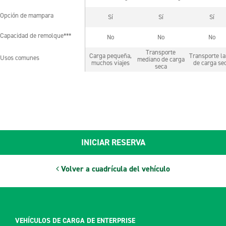
Opción de mampara
Sí
Sí
Sí
Opción de mampara
Capacidad de remolque***
No
No
No
Capacidad de remolque***
Transporte
Carga pequeña,
Transporte la
Usos comunes
mediano de carga
Usos comunes
muchos viajes
de carga se
seca
INICIAR RESERVA
Volver a cuadrícula del vehículo
VEHÍCULOS DE CARGA DE ENTERPRISE