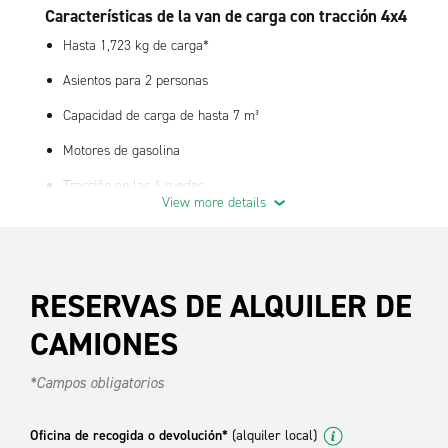
Características de la van de carga con tracción 4x4
Hasta 1,723 kg de carga*
Asientos para 2 personas
Capacidad de carga de hasta 7 m³
Motores de gasolina
Tracción en las 4 ruedas
View more details
Economía de combustible de 5 km/l; el rendimiento real puede
variar
Dimensiones interiores: 3.2 m x 1.4 m x 1.4 m (largo x alto x
RESERVAS DE ALQUILER DE
ancho)*
Dimensiones exteriores: 5.5 m x 2 m x 2.5 m (largo x alto x
CAMIONES
ancho con espejos)
*Campos obligatorios
Disponible con opción de mampara
Excelente vehículo para transporte de carga seca de servicio
Oficina de recogida o devolución*
(alquiler local)
ligero y medio