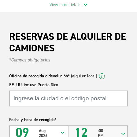
View more details
Las leyes estatales o provinciales pueden requerir una
determinada clase o categoría de licencia. Consulte los detalles de
su estado o provincia.
RESERVAS DE ALQUILER DE
Características estándar
CAMIONES
Aire acondicionado
*Campos obligatorios
Transmisión automática
Radio AM/FM
Oficina de recogida o devolución*
(alquiler local)
EE. UU. incluye Puerto Rico
* Los metros cúbicos reales y la carga pueden variar
según el año, la marca, el modelo y la oficina.
Fecha y hora de recogida*
09
12
Aug
:00
2026
PM