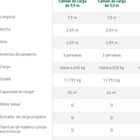
Camión de carga
Camión de carga
C
de 7,9 m
de 7,3 m
Longitud
7,9 m
7,3 m
Longitud
Ancho
2,59 m
2,59 m
Ancho
Alto
2,59 m
2,59 m
Alto
Asientos de pasajeros
3 personas
3 personas
Asientos de pasajeros
Carga
Hasta 4,535 kg
Hasta 4,535 kg
Carga
GVWR
11,792 kg
11,792 kg
GVWR
Capacidad de carga*
50 m³
42 m³
Capacidad de carga*
Motor diésel
Sí
Sí
Motor diésel
Elevador de carga plegable
Sí
Sí
Elevador de carga plegable
Tablillas de madera o pistas
Tablillas de madera o pistas
Sí
Sí
electrónicas
electrónicas