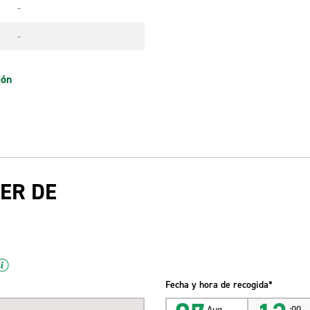
-
-
ión
ER DE
Fecha y hora de recogida*
Aug
:00