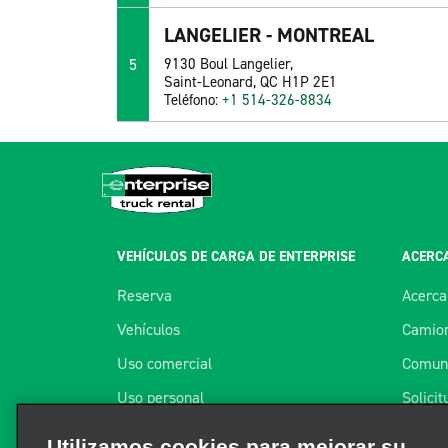
LANGELIER - MONTREAL
5
9130 Boul Langelier,
Saint-Leonard, QC H1P 2E1
Teléfono:
+1 514-326-8834
VEHÍCULOS DE CARGA DE ENTERPRISE
ACERCA
Reserva
Acerca
Vehículos
Camion
Uso comercial
Comuní
Uso personal
Solici
Oficinas
Progra
Utilizamos cookies para mejorar su