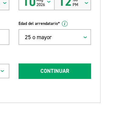
10
12
2026
PM
Edad del arrendatario*
25 o mayor
CONTINUAR