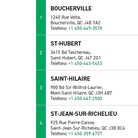
BOUCHERVILLE
1
1240 Rue Volta,
Boucherville, QC J4B 7A2
Teléfono:
+1 450-449-3578
ST-HUBERT
2
3415 Bd Taschereau,
Saint-Hubert, QC J4T 2G1
Teléfono:
+1 450-443-5453
SAINT-HILAIRE
3
900 Bd Sir-Wilfrid-Laurier,
Mont-Saint-Hilaire, QC J3H 6B7
Teléfono:
+1 450-467-2500
ST-JEAN-SUR-RICHELIEU
4
925 Rue Pierre-Caisse,
Saint-Jean-Sur-Richelieu, QC J3B 8C6
Teléfono:
+1 450-359-6757