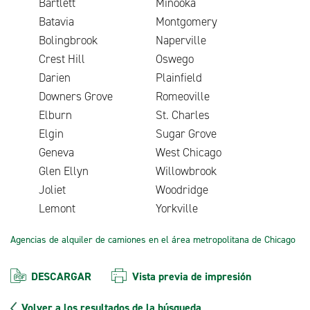
Bartlett
Minooka
Batavia
Montgomery
Bolingbrook
Naperville
Crest Hill
Oswego
Darien
Plainfield
Downers Grove
Romeoville
Elburn
St. Charles
Elgin
Sugar Grove
Geneva
West Chicago
Glen Ellyn
Willowbrook
Joliet
Woodridge
Lemont
Yorkville
Agencias de alquiler de camiones en el área metropolitana de Chicago
DESCARGAR
Vista previa de impresión
Volver a los resultados de la búsqueda