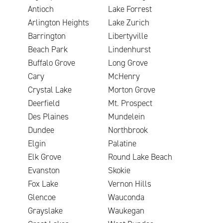
Antioch
Lake Forrest
Arlington Heights
Lake Zurich
Barrington
Libertyville
Beach Park
Lindenhurst
Buffalo Grove
Long Grove
Cary
McHenry
Crystal Lake
Morton Grove
Deerfield
Mt. Prospect
Des Plaines
Mundelein
Dundee
Northbrook
Elgin
Palatine
Elk Grove
Round Lake Beach
Evanston
Skokie
Fox Lake
Vernon Hills
Glencoe
Wauconda
Grayslake
Waukegan