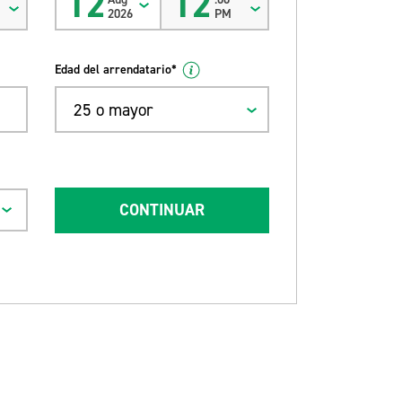
12
12
2026
PM
Edad del arrendatario*
25 o mayor
CONTINUAR