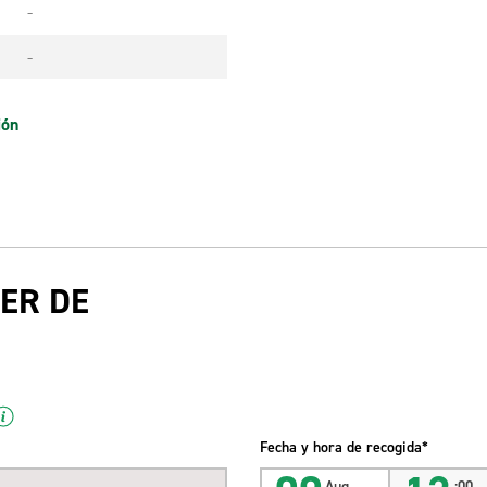
-
-
ión
ER DE
Fecha y hora de recogida*
Aug
:00