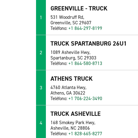
GREENVILLE - TRUCK
1
531 Woodruff Rd,
Greenville, SC 29607
Teléfono:
+1 864-297-8199
TRUCK SPARTANBURG 26U1
2
1089 Asheville Hwy,
Spartanburg, SC 29303
Teléfono:
+1 864-580-8713
ATHENS TRUCK
3
4760 Atlanta Hwy,
Athens, GA 30622
Teléfono:
+1 706-224-3490
TRUCK ASHEVILLE
4
168 Smokey Park Hwy,
Asheville, NC 28806
Teléfono:
+1 828-665-8277