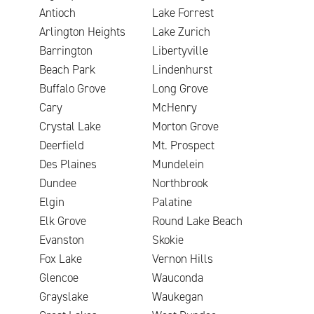
Antioch
Lake Forrest
Arlington Heights
Lake Zurich
Barrington
Libertyville
Beach Park
Lindenhurst
Buffalo Grove
Long Grove
Cary
McHenry
Crystal Lake
Morton Grove
Deerfield
Mt. Prospect
Des Plaines
Mundelein
Dundee
Northbrook
Elgin
Palatine
Elk Grove
Round Lake Beach
Evanston
Skokie
Fox Lake
Vernon Hills
Glencoe
Wauconda
Grayslake
Waukegan