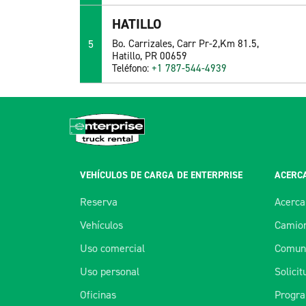
HATILLO
5
Bo. Carrizales, Carr Pr-2,Km 81.5,
Hatillo, PR 00659
Teléfono:
+1 787-544-4939
VEHÍCULOS DE CARGA DE ENTERPRISE
ACERCA
Reserva
Acerca
Vehículos
Camion
Uso comercial
Comuní
Uso personal
Solici
Oficinas
Progra