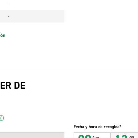
-
-
ión
ER DE
Fecha y hora de recogida*
Aug
:00