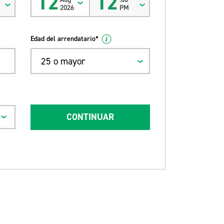
12
12
2026
PM
Edad del arrendatario*
25 o mayor
CONTINUAR