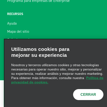
Programa para empresas de Enterprise
RECURSOS
Ayuda
Mapa del sitio
Guía de remolque
Recursos
Utilizamos cookies para
mejorar su experiencia
Noticias de la industria
Encuentre un recibo
Nosotros y terceros utilizamos cookies y otras tecnologías
necesarias para operar nuestro sitio, mejorar y personalizar
su experiencia, realizar análisis y mejorar nuestro marketing.
Para obtener más información, consulte nuestra
Política de
privacidad de cookies.
Términos de uso
|
Política de privacidad
|
Política de
CERRAR
cookies
|
Opciones de privacidad
|
AdChoices
|
Información de Salud del Consumidor
© 2026 Enterprise
Holdings, Inc. Todos los derechos reservados