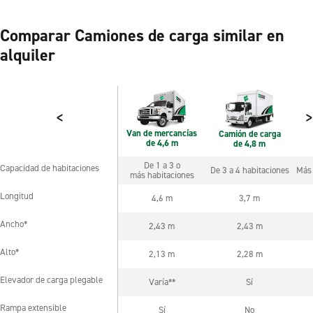
Comparar Camiones de carga similar en
alquiler
<
>
Van de mercancías
C
Camión de carga
de 4,6 m
de 4,8 m
De 1 a 3 o
Capacidad de habitaciones
De 3 a 4 habitaciones
Más 
Capacidad de habitaciones
más habitaciones
Longitud
4,6 m
3,7 m
Longitud
Ancho*
2,43 m
2,43 m
Ancho*
Alto*
2,13 m
2,28 m
Alto*
Elevador de carga plegable
Varía**
Sí
Elevador de carga plegable
Rampa extensible
Sí
No
Rampa extensible