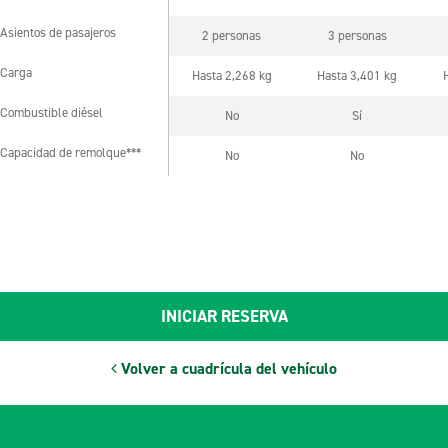
Asientos de pasajeros
2 personas
3 personas
Asientos de pasajeros
Carga
Hasta 2,268 kg
Hasta 3,401 kg
Carga
Combustible diésel
No
Sí
Combustible diésel
Capacidad de remolque***
No
No
Capacidad de remolque***
INICIAR RESERVA
Volver a cuadrícula del vehículo