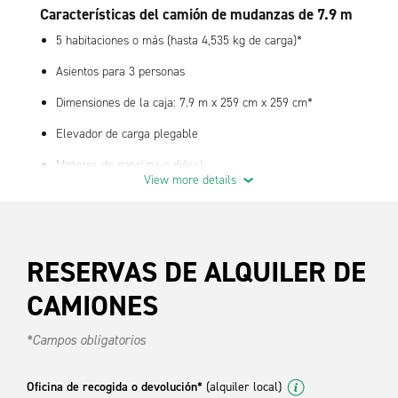
Características del camión de mudanzas de 7.9 m
5 habitaciones o más (hasta 4,535 kg de carga)*
Asientos para 3 personas
Dimensiones de la caja: 7.9 m x 259 cm x 259 cm*
Elevador de carga plegable
Motores de gasolina o diésel
View more details
Puerta trasera corrediza, tablillas de madera y pistas
electrónicas para ayudar a asegurar la carga
Motor diésel: cumple con las normas de la EPA, económico,
RESERVAS DE ALQUILER DE
menos paradas para el reabastecimiento de combustible
Las leyes estatales o provinciales pueden requerir una
CAMIONES
determinada clase o categoría de licencia. Consulte los detalles
de su estado o provincia.
*Campos obligatorios
Características estándar
Oficina de recogida o devolución*
(alquiler local)
Aire acondicionado