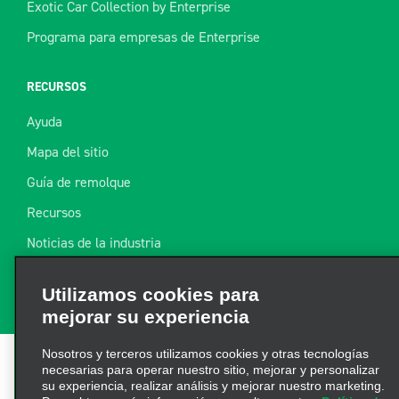
Exotic Car Collection by Enterprise
Programa para empresas de Enterprise
RECURSOS
Ayuda
Mapa del sitio
Guía de remolque
Recursos
Noticias de la industria
Utilizamos cookies para
Encuentre un recibo
mejorar su experiencia
Nosotros y terceros utilizamos cookies y otras tecnologías
necesarias para operar nuestro sitio, mejorar y personalizar
su experiencia, realizar análisis y mejorar nuestro marketing.
Para obtener más información, consulte nuestra
Política de
Términos de uso
|
Política de privacidad
|
Política de
privacidad de cookies.
cookies
|
Opciones de privacidad
|
AdChoices