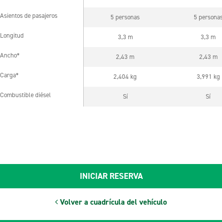
Asientos de pasajeros
5 personas
5 persona
Asientos de pasajeros
Longitud
3,3 m
3,3 m
Longitud
Ancho*
2,43 m
2,43 m
Ancho*
Carga*
2,404 kg
3,991 kg
Carga*
Combustible diésel
Sí
Sí
Combustible diésel
INICIAR RESERVA
Volver a cuadrícula del vehículo